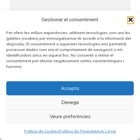
Gestionar el consentiment
Comentaris recents
Per oferir les millors experiències, utilitzem tecnologies com ara les
galetes (cookies) per emmagatzemar i/o accedir a la informació del
dispositiu. El consentiment a aquestes tecnologies ens permetrà
No s'han trobat comentaris.
processar dades com ara el comportament de navegació o els
identificadors únics en aquest lloc. No consentir o retirar el
consentiment pot afectar negativament certes característiques i
funcions.
Accepta
Denega
Veure preferències
Política de Cookies
Política de Privacitat
Avís Legal