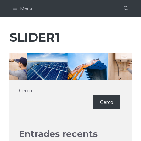
Vés
Menu
al
contingut
SLIDER1
Cerca
Cerca
Entrades recents